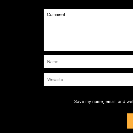
Save my name, email, and webs