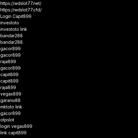
https://wdslot77.net/
https://wdslot77.cfd/
Login Capit899
investoto
investoto link
bandar288
bandar288
gacor899
gacor899
raja899
gacor899
capit899
capit899
raja899
vegas899
garansi88
mktoto link
gacor899
otpslot
login vegas899
link capit899