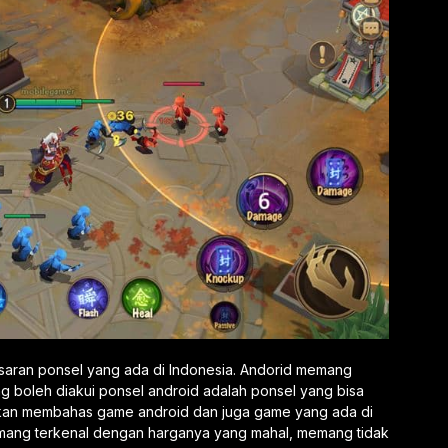
asaran ponsel yang ada di Indonesia. Andorid memang
 boleh diakui ponsel android adalah ponsel yang bisa
a akan membahas game android dan juga game yang ada di
emang terkenal dengan harganya yang mahal, memang tidak