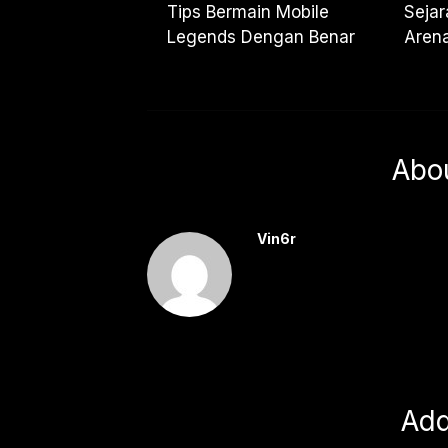
Tips Bermain Mobile
Seja
Legends Dengan Benar
Arena
Abo
Vin6r
Ad