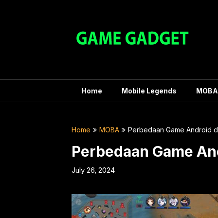
Skip
to
content
Home
Mobile Legends
MOBA
Home
MOBA
Perbedaan Game Android d
Perbedaan Game And
July 26, 2024