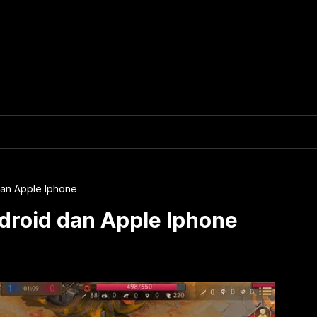
an Apple Iphone
roid dan Apple Iphone