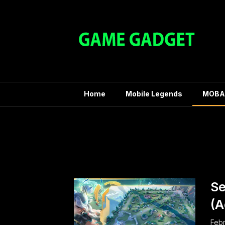
Skip
to
content
Home
Mobile Legends
MOBA
Cate
Se
(A
Febr