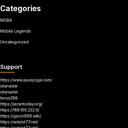
Categories
MOBA
Mobile Legends
Uncategorized
Support
https://www.ayusyoga.com/
istanastar
istanastar
lexus288
https://jazantoday.org/
https://188.166.222.9/
https://gacor899.wiki/
https://wdslot77.net/
https://wdslot77.cfd/