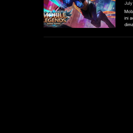
July
Mobi
ini 
dima